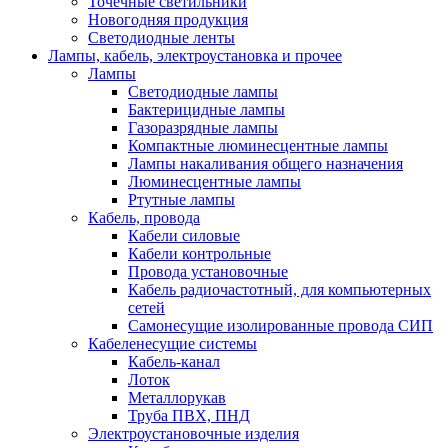
Точечные светильники
Новогодняя продукция
Светодиодные ленты
Лампы, кабель, электроустановка и прочее
Лампы
Светодиодные лампы
Бактерицидные лампы
Газоразрядные лампы
Компактные люминесцентные лампы
Лампы накаливания общего назначения
Люминесцентные лампы
Ртутные лампы
Кабель, провода
Кабели силовые
Кабели контрольные
Провода установочные
Кабель радиочастотный, для компьютерных
сетей
Самонесущие изолированные провода СИП
Кабеленесущие системы
Кабель-канал
Лоток
Металлорукав
Труба ПВХ, ПНД
Электроустановочные изделия