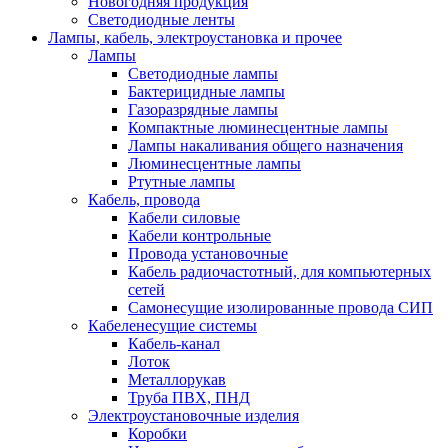
Новогодняя продукция
Светодиодные ленты
Лампы, кабель, электроустановка и прочее
Лампы
Светодиодные лампы
Бактерицидные лампы
Газоразрядные лампы
Компактные люминесцентные лампы
Лампы накаливания общего назначения
Люминесцентные лампы
Ртутные лампы
Кабель, провода
Кабели силовые
Кабели контрольные
Провода установочные
Кабель радиочастотный, для компьютерных
сетей
Самонесущие изолированные провода СИП
Кабеленесущие системы
Кабель-канал
Лоток
Металлорукав
Труба ПВХ, ПНД
Электроустановочные изделия
Коробки