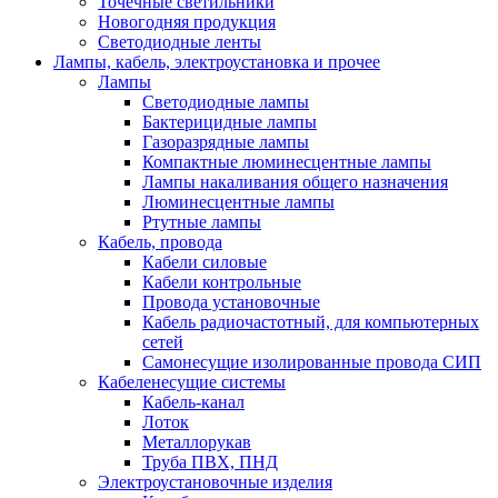
Точечные светильники
Новогодняя продукция
Светодиодные ленты
Лампы, кабель, электроустановка и прочее
Лампы
Светодиодные лампы
Бактерицидные лампы
Газоразрядные лампы
Компактные люминесцентные лампы
Лампы накаливания общего назначения
Люминесцентные лампы
Ртутные лампы
Кабель, провода
Кабели силовые
Кабели контрольные
Провода установочные
Кабель радиочастотный, для компьютерных
сетей
Самонесущие изолированные провода СИП
Кабеленесущие системы
Кабель-канал
Лоток
Металлорукав
Труба ПВХ, ПНД
Электроустановочные изделия