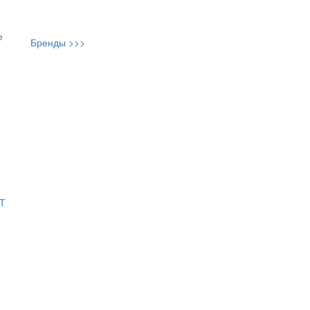
е
Бренды >>>
АТ