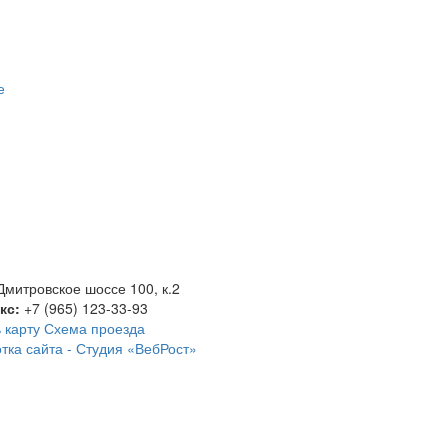
е
Дмитровское шоссе 100, к.2
акс:
+7 (965) 123-33-93
 карту
Схема проезда
тка сайта -
Студия «ВебРост»