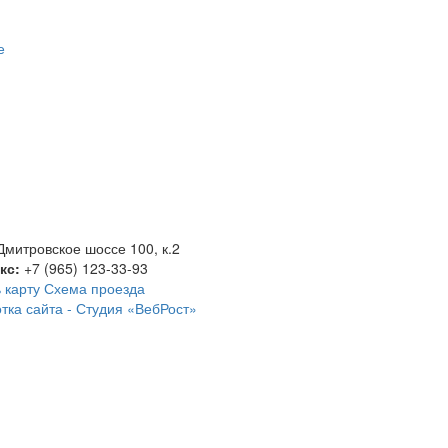
е
Дмитровское шоссе 100, к.2
акс:
+7 (965) 123-33-93
 карту
Схема проезда
тка сайта -
Студия «ВебРост»