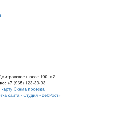
е
Дмитровское шоссе 100, к.2
акс:
+7 (965) 123-33-93
 карту
Схема проезда
тка сайта -
Студия «ВебРост»