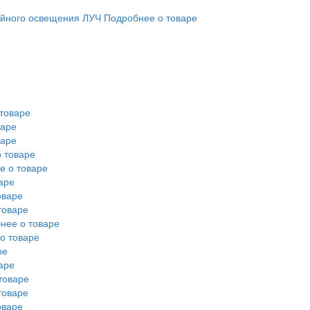
ийного освещения ЛУЧ
Подробнее о товаре
товаре
варе
варе
 товаре
е о товаре
аре
оваре
товаре
нее о товаре
о товаре
ре
аре
товаре
товаре
оваре